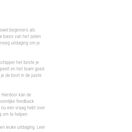
zowel beginners als
e basis van het zeilen
genoeg uitdaging om je
 schipper het beste je
speelt en het team goed
e de boot in de juiste
. Hierdoor kan de
soonlijke feedback
e nu een vraag hebt over
ij om te helpen.
een leuke uitdaging. Leer