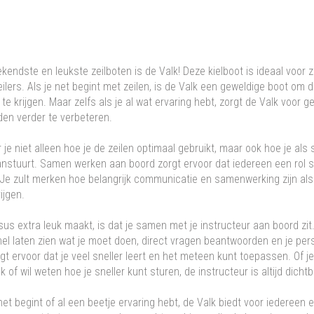
kendste en leukste zeilboten is de Valk! Deze kielboot is ideaal voor 
ilers. Als je net begint met zeilen, is de Valk een geweldige boot om d
te krijgen. Maar zelfs als je al wat ervaring hebt, zorgt de Valk voor 
den verder te verbeteren.
r je niet alleen hoe je de zeilen optimaal gebruikt, maar ook hoe je als
nstuurt. Samen werken aan boord zorgt ervoor dat iedereen een rol 
e zult merken hoe belangrijk communicatie en samenwerking zijn als j
rijgen.
us extra leuk maakt, is dat je samen met je instructeur aan boord zit
nel laten zien wat je moet doen, direct vragen beantwoorden en je per
rgt ervoor dat je veel sneller leert en het meteen kunt toepassen. Of j
k of wil weten hoe je sneller kunt sturen, de instructeur is altijd dichtb
net begint of al een beetje ervaring hebt, de Valk biedt voor iedereen 