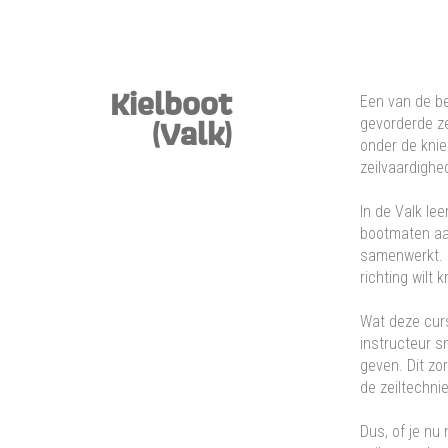
Kielboot
Een van de be
gevorderde ze
(Valk)
onder de knie 
zeilvaardighe
In de Valk lee
bootmaten aa
samenwerkt. J
richting wilt k
Wat deze curs
instructeur s
geven. Dit zo
de zeiltechnie
Dus, of je nu 