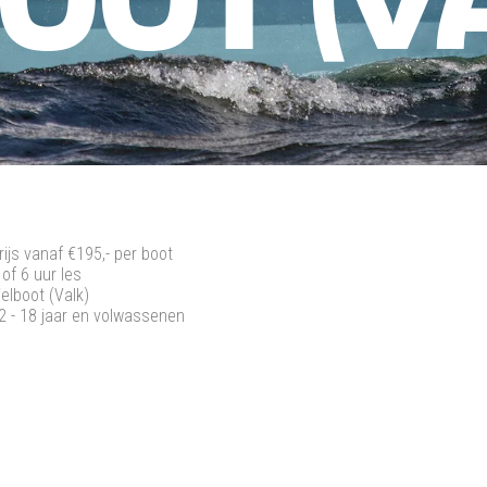
OOT (V
rijs vanaf €195,- per boot
 of 6 uur les
ielboot (Valk)
2 - 18 jaar en volwassenen