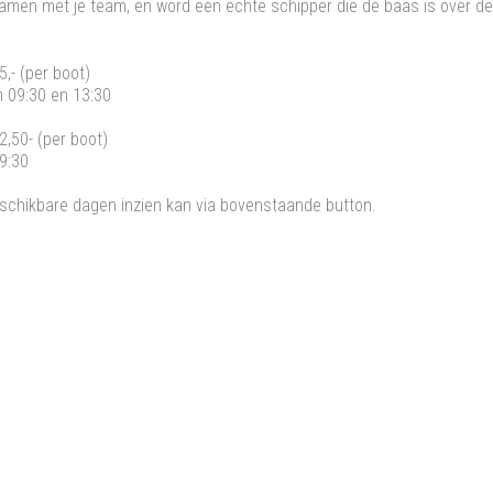
samen met je team, en word een echte schipper die de baas is over de
5,- (per boot)
m 09:30 en 13:30
2,50- (per boot)
09:30
schikbare dagen inzien kan via bovenstaande button.