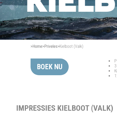
KIELB
>
Home
>
Priveles
>
Kielboot (Valk)
P
BOEK NU
3
K
1
IMPRESSIES KIELBOOT (VALK)