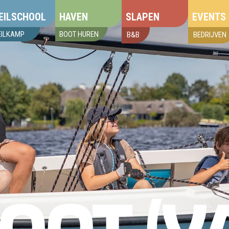
EILSCHOOL
HAVEN
SLAPEN
EVENTS
EILKAMP
BOOT HUREN
B&B
BEDRIJVEN