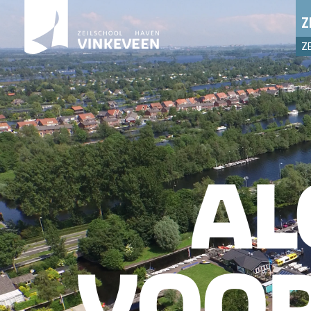
Z
Z
AL
VOO