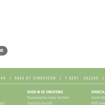
UR
144
3645 DT VINKEVEEN
T 0297 - 262200
DOEN IN DE OMGEVING
DUURZA
Routekaarten leuke tochten
Green Ke
ges
Toeristische info
MVO bele