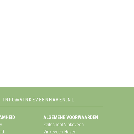
INFO@VINKEVEENHAVEN.NL
AMHEID
ALGEMENE VOORWAARDEN
y
Zeilschool Vinkeveen
id
Vinkeveen Haven