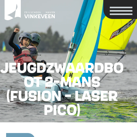
JEUGDZWAARDBO
OT 2-MANS
(FUSION - LASER
PICO)