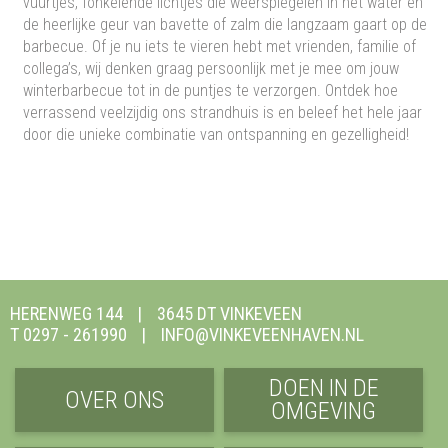
vuurtjes, fonkelende lichtjes die weerspiegelen in het water en
de heerlijke geur van bavette of zalm die langzaam gaart op de
barbecue. Of je nu iets te vieren hebt met vrienden, familie of
collega’s, wij denken graag persoonlijk met je mee om jouw
winterbarbecue tot in de puntjes te verzorgen. Ontdek hoe
verrassend veelzijdig ons strandhuis is en beleef het hele jaar
door die unieke combinatie van ontspanning en gezelligheid!
HERENWEG 144
3645 DT VINKEVEEN
T 0297 - 261990
INFO@VINKEVEENHAVEN.NL
DOEN IN DE
OVER ONS
OMGEVING